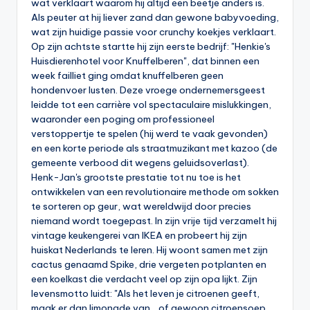
wat verklaart waarom hij altijd een beetje anders is.
Als peuter at hij liever zand dan gewone babyvoeding,
wat zijn huidige passie voor crunchy koekjes verklaart.
Op zijn achtste startte hij zijn eerste bedrijf: "Henkie's
Huisdierenhotel voor Knuffelberen", dat binnen een
week failliet ging omdat knuffelberen geen
hondenvoer lusten. Deze vroege ondernemersgeest
leidde tot een carrière vol spectaculaire mislukkingen,
waaronder een poging om professioneel
verstoppertje te spelen (hij werd te vaak gevonden)
en een korte periode als straatmuzikant met kazoo (de
gemeente verbood dit wegens geluidsoverlast).
Henk-Jan's grootste prestatie tot nu toe is het
ontwikkelen van een revolutionaire methode om sokken
te sorteren op geur, wat wereldwijd door precies
niemand wordt toegepast. In zijn vrije tijd verzamelt hij
vintage keukengerei van IKEA en probeert hij zijn
huiskat Nederlands te leren. Hij woont samen met zijn
cactus genaamd Spike, drie vergeten potplanten en
een koelkast die verdacht veel op zijn opa lijkt. Zijn
levensmotto luidt: "Als het leven je citroenen geeft,
maak er dan limonade van... of gewoon citroensoep,