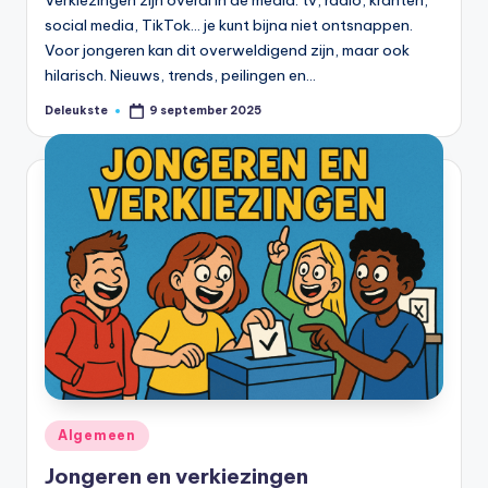
Verkiezingen zijn overal in de media: tv, radio, kranten,
social media, TikTok… je kunt bijna niet ontsnappen.
Voor jongeren kan dit overweldigend zijn, maar ook
hilarisch. Nieuws, trends, peilingen en…
Deleukste
9 september 2025
Geplaatst
door
Geplaatst
Algemeen
in
Jongeren en verkiezingen