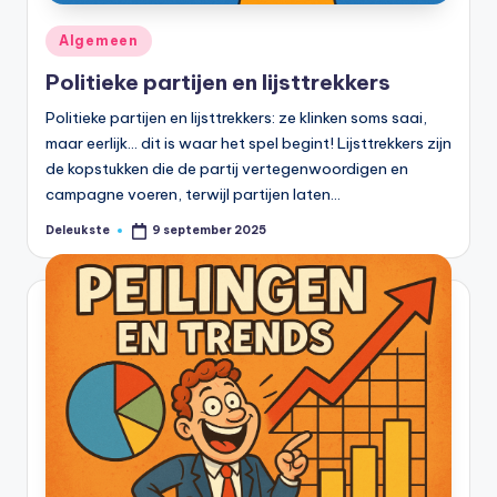
Geplaatst
Algemeen
in
Politieke partijen en lijsttrekkers
Politieke partijen en lijsttrekkers: ze klinken soms saai,
maar eerlijk… dit is waar het spel begint! Lijsttrekkers zijn
de kopstukken die de partij vertegenwoordigen en
campagne voeren, terwijl partijen laten…
Deleukste
9 september 2025
Geplaatst
door