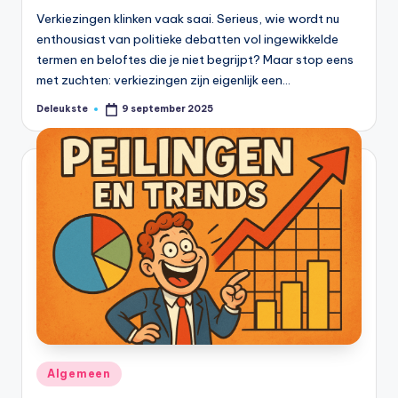
Verkiezingen klinken vaak saai. Serieus, wie wordt nu
enthousiast van politieke debatten vol ingewikkelde
termen en beloftes die je niet begrijpt? Maar stop eens
met zuchten: verkiezingen zijn eigenlijk een…
Deleukste
9 september 2025
Geplaatst
door
Geplaatst
Algemeen
in